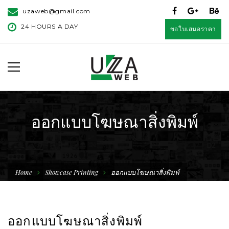
uzaweb@gmail.com
24 HOURS A DAY
ขอใบเสนอราคา
ออกแบบโฆษณาสิ่งพิมพ์
Home
Showcase Printing
ออกแบบโฆษณาสิ่งพิมพ์
ออกแบบโฆษณาสิ่งพิมพ์