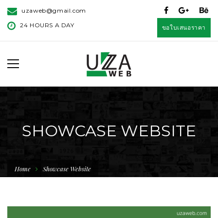
uzaweb@gmail.com
24 HOURS A DAY
ขอใบเสนอราคา
SHOWCASE WEBSITE
Home
Showcase Website