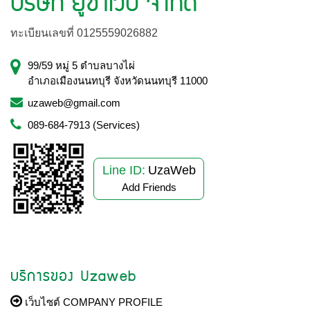
บริษัท ยูซ่าเว็บ จำกัด
ทะเบียนเลขที่ 0125559026882
99/59 หมู่ 5 ตำบลบางไผ่
อำเภอเมืองนนทบุรี จังหวัดนนทบุรี 11000
uzaweb@gmail.com
089-684-7913 (Services)
Line ID:
UzaWeb
Add Friends
บริการของ Uzaweb
เว็บไซต์ COMPANY PROFILE