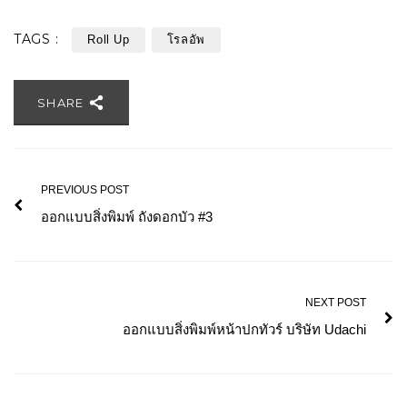
TAGS :
Roll Up
โรลอัพ
SHARE
PREVIOUS POST
ออกแบบสิ่งพิมพ์ ถังดอกบัว #3
NEXT POST
ออกแบบสิ่งพิมพ์หน้าปกทัวร์ บริษัท Udachi