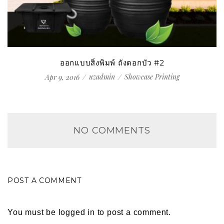
ออกแบบสิ่งพิมพ์ ถังดอกบัว #2
uzadmin
Showcase Printing
Apr 9, 2016
NO COMMENTS
POST A COMMENT
You must be
logged in
to post a comment.