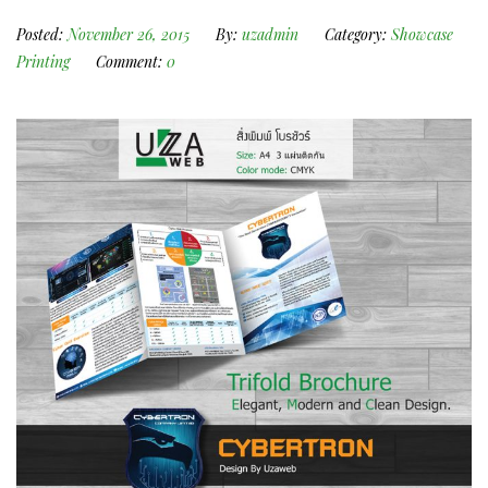
Posted:
November 26, 2015
By:
uzadmin
Category:
Showcase
Printing
Comment:
0