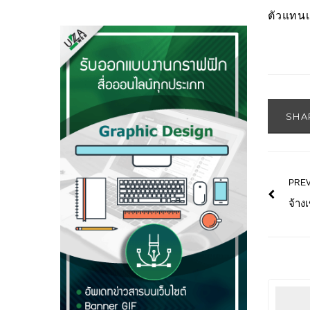
ตัวแทนเ
SHA
PREV
จ้าง