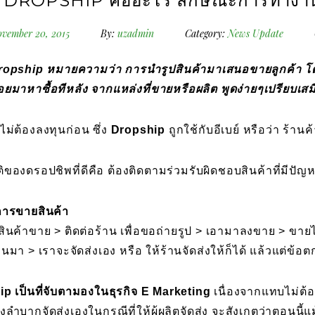
า DROPSHIP คืออะไร ลักษณะการทำงาน
vember 20, 2015
By:
uzadmin
Category:
News Update
ropship หมายความว่า การนำรูปสินค้ามาเสนอขายลูกค้า โดยไม่ได
่อยมาหาซื้อทีหลัง จากแหล่งที่ขายหรือผลิต พูดง่ายๆเปรียบเส
 ไม่ต้องลงทุนก่อน ซึ่ง
Dropship
ถูกใช้กับอีเบย์ หรือว่า ร้าน
ัติของดรอปชิพที่ดีคือ ต้องติดตามร่วมรับผิดชอบสินค้าที่มีป
การขายสินค้า
สินค้าขาย > ติดต่อร้าน เพื่อขอถ่ายรูป > เอามาลงขาย > ขายได้
านมา > เราจะจัดส่งเอง หรือ ให้ร้านจัดส่งให้ก็ได้ แล้วแต่ข้อ
p เป็นที่จับตามองในธุรกิจ E Marketing
เนื่องจากแทบไม่ต้
องลำบากจัดส่งเองในกรณีที่ให้ผู้ผลิตจัดส่ง จะสังเกตว่าตอนนี้