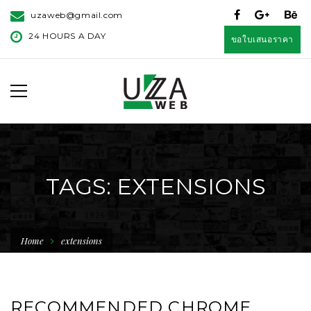
uzaweb@gmail.com
24 HOURS A DAY
ขอใบเสนอราคา
TAGS: EXTENSIONS
Home
extensions
RECOMMENDED CHROME