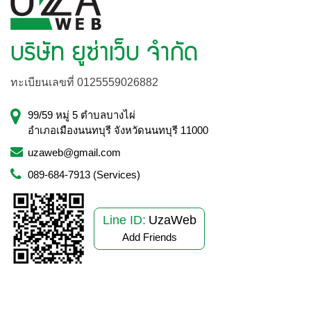
บริษัท ยูซ่าเว็บ จำกัด
ทะเบียนเลขที่ 0125559026882
99/59 หมู่ 5 ตำบลบางไผ่
อำเภอเมืองนนทบุรี จังหวัดนนทบุรี 11000
uzaweb@gmail.com
089-684-7913 (Services)
Line ID:
UzaWeb
Add Friends