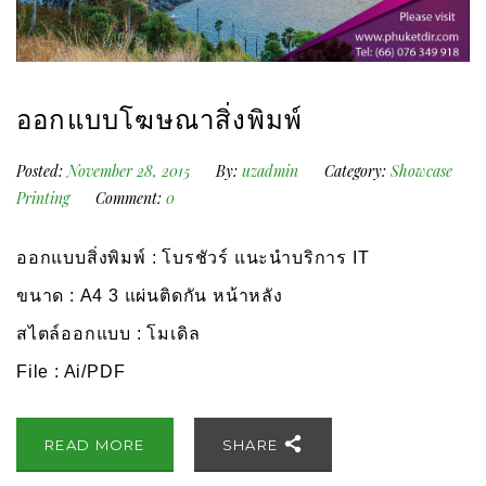
ออกแบบโฆษณาสิ่งพิมพ์
Posted:
November 28, 2015
By:
uzadmin
Category:
Showcase
Printing
Comment:
0
ออกแบบสิ่งพิมพ์ : โบรชัวร์ แนะนำบริการ IT
ขนาด : A4 3 แผ่นติดกัน หน้าหลัง
สไตล์ออกแบบ : โมเดิล
File : Ai/PDF
READ MORE
SHARE