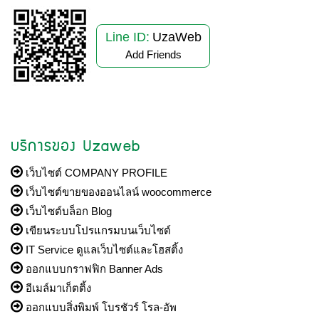
Line ID:
UzaWeb
Add Friends
บริการของ Uzaweb
เว็บไซต์ COMPANY PROFILE
เว็บไซต์ขายของออนไลน์ woocommerce
เว็บไซต์บล็อก Blog
เขียนระบบโปรแกรมบนเว็บไซต์
IT Service ดูแลเว็บไซต์และโฮสติ้ง
ออกแบบกราฟฟิก Banner Ads
อีเมล์มาเก็ตติ้ง
ออกแบบสิ่งพิมพ์ โบรชัวร์ โรล-อัพ