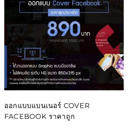
ออกแบบแบนเนอร์ COVER
FACEBOOK ราคาถูก