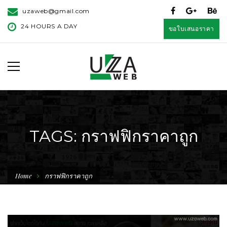
uzaweb@gmail.com
24 HOURS A DAY
ขอใบเสนอราคา
TAGS: กราฟฟิกราคาถูก
Home
กราฟฟิกราคาถูก