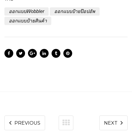
ออกแบบWobbler
ออกแบบป้ายป๊อปอัพ
ออกแบบป้ายสินค้า
PREVIOUS
NEXT