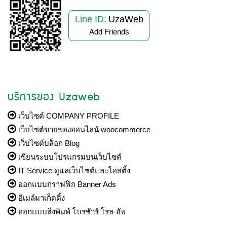
Line ID:
UzaWeb
Add Friends
บริการของ Uzaweb
เว็บไซต์ COMPANY PROFILE
เว็บไซต์ขายของออนไลน์ woocommerce
เว็บไซต์บล็อก Blog
เขียนระบบโปรแกรมบนเว็บไซต์
IT Service ดูแลเว็บไซต์และโฮสติ้ง
ออกแบบกราฟฟิก Banner Ads
อีเมล์มาเก็ตติ้ง
ออกแบบสิ่งพิมพ์ โบรชัวร์ โรล-อัพ