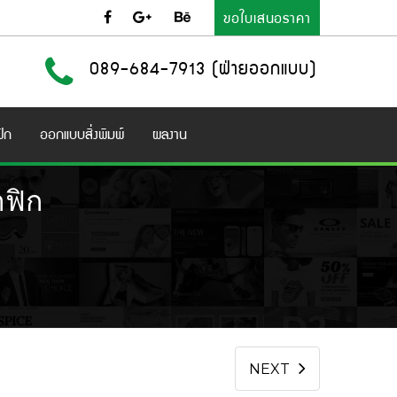
ขอใบเสนอราคา
089-684-7913 (ฝ่ายออกแบบ)
ิก
ออกแบบสิ่งพิมพ์
ผลงาน
ฟิก
NEXT