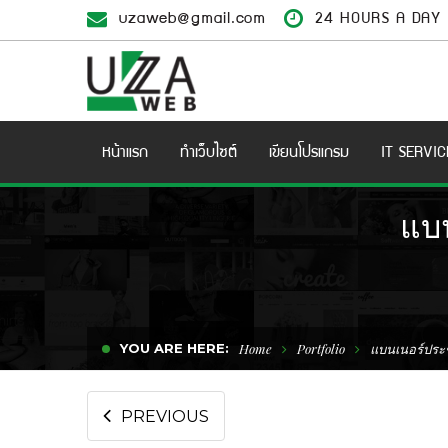
uzaweb@gmail.com
24 HOURS A DAY
หน้าแรก
ทำเว็บไซต์
เขียนโปรแกรม
IT SERVIC
แบ
YOU ARE HERE:
Home
Portfolio
แบนเนอร์ประ
PREVIOUS