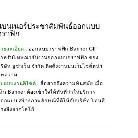
แบนเนอร์ประชาสัมพันธ์ออกแบบ
กราฟิก
ายละเอียด :
ออกแบบกราฟฟิก Banner GIF
สำหรับโฆษณารับงานออกแบบกราฟฟิก ของ
ริษัท ยูซ่าเว็บ จำกัด ติดตั้งงานบนเว็บไซต์หน้า
บทความ
ูปแบบงานดีไซต์ :
สื่อสารถึงความทันสมัย เมื่อ
ห็น Banner ต้องเข้าใจได้ทันทีว่าให้บริการ
อกแบบ สร้างภาพลักษณ์ที่ดีให้กับบริษัท โทนสี
้างอิงจากโลโก้