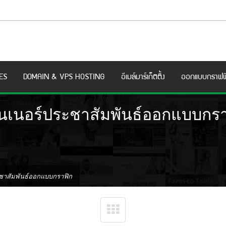
ES
DOMAIN & VPS HOSTING
อีเมล์มาร์เก็ตติ้ง
ออกแบบกราฟฟ
นเนอร์ประชาสัมพันธ์ออกแบบกรา
ชาสัมพันธ์ออกแบบกราฟิก