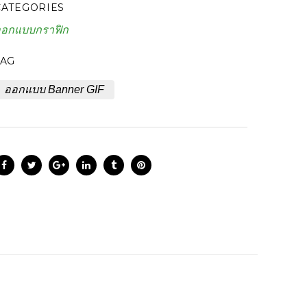
CATEGORIES
ออกแบบกราฟิก
TAG
ออกแบบ Banner GIF