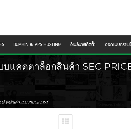
ES
DOMAIN & VPS HOSTING
อีเมล์มาร์เก็ตติ้ง
ออกแบบกราฟฟ
บบแคตตาล็อกสินค้า SEC PRICE
ล็อกสินค้า SEC PRICE LIST