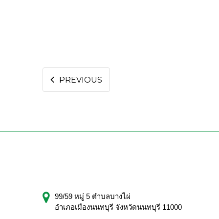
PREVIOUS
99/59 หมู่ 5 ตำบลบางไผ่
อำเภอเมืองนนทบุรี จังหวัดนนทบุรี 11000