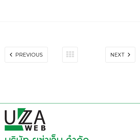
PREVIOUS
NEXT
บริษัท ยูซ่าเว็บ จำกัด