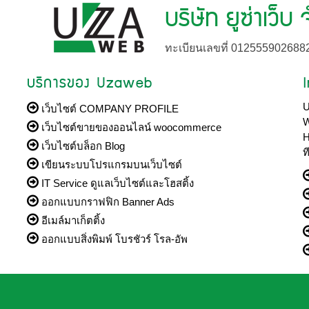
บริษัท ยูซ่าเว็บ
ทะเบียนเลขที่ 012555902688
บริการของ Uzaweb
U
เว็บไซต์ COMPANY PROFILE
W
เว็บไซต์ขายของออนไลน์ woocommerce
H
เว็บไซต์บล็อก Blog
ท
เขียนระบบโปรแกรมบนเว็บไซต์
IT Service ดูแลเว็บไซต์และโฮสติ้ง
ออกแบบกราฟฟิก Banner Ads
อีเมล์มาเก็ตติ้ง
ออกแบบสิ่งพิมพ์ โบรชัวร์ โรล-อัพ