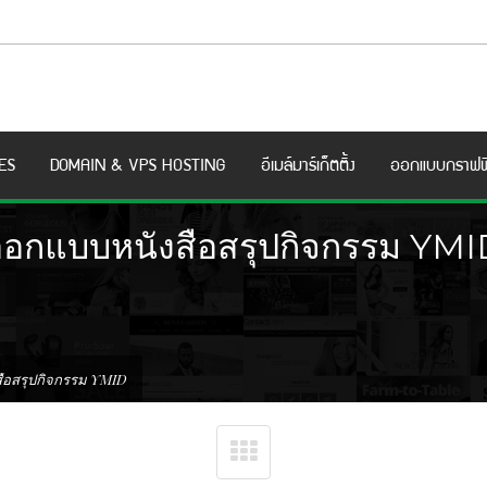
ES
DOMAIN & VPS HOSTING
อีเมล์มาร์เก็ตติ้ง
ออกแบบกราฟฟ
ออกแบบหนังสือสรุปกิจกรรม YMI
ือสรุปกิจกรรม YMID