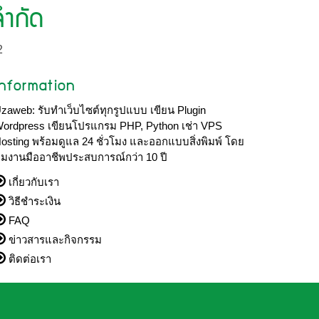
 จำกัด
2
Information
zaweb: รับทำเว็บไซต์ทุกรูปแบบ เขียน Plugin
ordpress เขียนโปรแกรม PHP, Python เช่า VPS
osting พร้อมดูแล 24 ชั่วโมง และออกแบบสิ่งพิมพ์ โดย
ีมงานมืออาชีพประสบการณ์กว่า 10 ปี
เกี่ยวกับเรา
วิธีชำระเงิน
FAQ
ข่าวสารและกิจกรรม
ติดต่อเรา