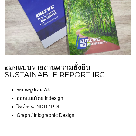
ออกแบบรายงานความยั่งยืน
SUSTAINABLE REPORT IRC
ขนาดรูปเล่ม A4
ออกแบบโดย Indesign
ไฟล์งาน INDD / PDF
Graph / Infographic Design