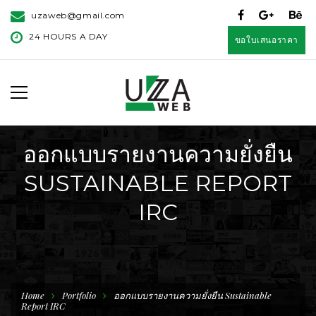
uzaweb@gmail.com
24 HOURS A DAY
ขอใบเสนอราคา
ออกแบบรายงานความยั่งยืน
SUSTAINABLE REPORT
IRC
Home
Portfolio
ออกแบบรายงานความยั่งยืน Sustainable
Report IRC