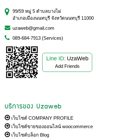
99/59 หมู่ 5 ตำบลบางไผ่
อำเภอเมืองนนทบุรี จังหวัดนนทบุรี 11000
uzaweb@gmail.com
089-684-7913 (Services)
Line ID:
UzaWeb
Add Friends
บริการของ Uzaweb
เว็บไซต์ COMPANY PROFILE
เว็บไซต์ขายของออนไลน์ woocommerce
เว็บไซต์บล็อก Blog