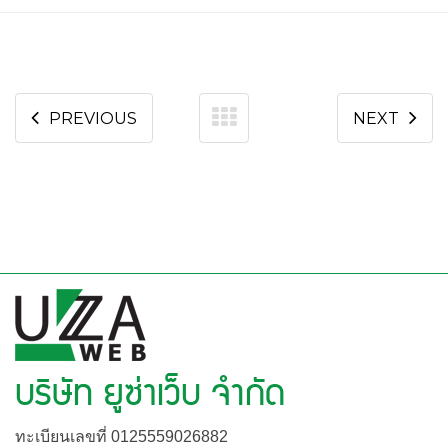
PREVIOUS
NEXT
บริษัท ยูซ่าเว็บ จำกัด
ทะเบียนเลขที่ 0125559026882