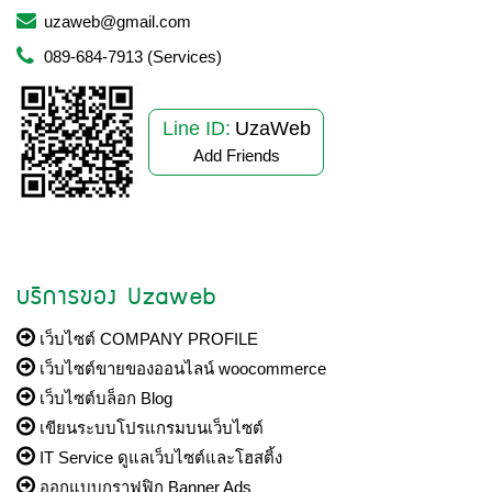
uzaweb@gmail.com
089-684-7913 (Services)
Line ID:
UzaWeb
Add Friends
บริการของ Uzaweb
เว็บไซต์ COMPANY PROFILE
เว็บไซต์ขายของออนไลน์ woocommerce
เว็บไซต์บล็อก Blog
เขียนระบบโปรแกรมบนเว็บไซต์
IT Service ดูแลเว็บไซต์และโฮสติ้ง
ออกแบบกราฟฟิก Banner Ads