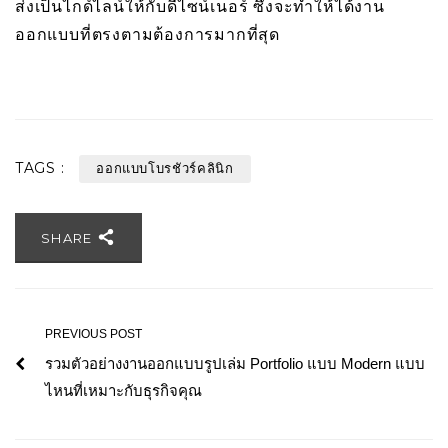
ส่งเป็นไกด์ไลน์ให้กับดีไซน์เนอร์ ซึ่งจะทำให้ได้งาน
ออกแบบที่ตรงตามต้องการมากที่สุด
TAGS :
ออกแบบโบรชัวร์คลินิก
SHARE
PREVIOUS POST
รวมตัวอย่างงานออกแบบรูปเล่ม Portfolio แบบ Modern แบบ
ไหนที่เหมาะกับธุรกิจคุณ